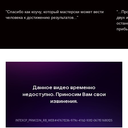
"Спасибо как коучу, который мастерски может вести
"...П
человека к достижению результатов..."
двух 
остан
прибы