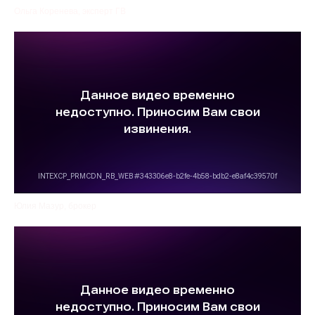
Ольга Коренева, эксперт ГВ
Юлия Мазур, брокер